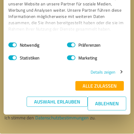
unserer Website an unsere Partner für soziale Medien,
Werbung und Analysen weiter. Unsere Partner führen diese
Informationen möglicherweise mit weiteren Daten
zusammen, die Sie ihnen bereitgestellt haben oder die sie im
Rahmen Ihrer Nutzung der Dienste gesammelt haben.
Einwilligungsauswahl
Impressum
|
Datenschutzbestimmungen
Notwendig
Präferenzen
Statistiken
Marketing
Details zeigen
ALLE ZULASSEN
Bitte um Rückruf
* Erforderliche Angaben
AUSWAHL ERLAUBEN
ABLEHNEN
Nachricht senden
Ich stimme den
Datenschutzbestimmungen
zu.