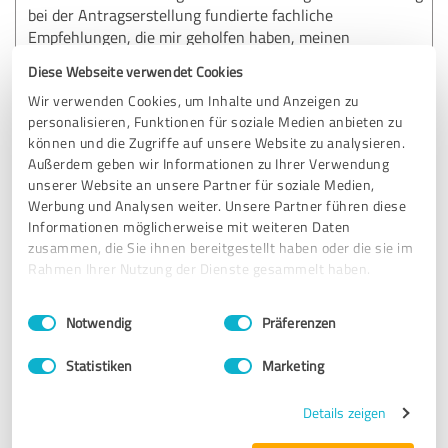
bei der Antragserstellung fundierte fachliche
Empfehlungen, die mir geholfen haben, meinen
Geschäftsplan stark zu strukturieren freundlicher,
Diese Webseite verwendet Cookies
lösungsorientierter Ansprechpartner, der auch in
Wir verwenden Cookies, um Inhalte und Anzeigen zu
stressigen Momenten zuverlässig war
personalisieren, Funktionen für soziale Medien anbieten zu
können und die Zugriffe auf unsere Website zu analysieren.
Ich kann die Zusammenarbeit uneingeschränkt
Außerdem geben wir Informationen zu Ihrer Verwendung
weiterempfehlen und würde mich jederzeit wieder an
unserer Website an unsere Partner für soziale Medien,
dieses Expertenteam wenden. Vielen Dank für die wertvolle
Werbung und Analysen weiter. Unsere Partner führen diese
Unterstützung!
Informationen möglicherweise mit weiteren Daten
zusammen, die Sie ihnen bereitgestellt haben oder die sie im
Rahmen Ihrer Nutzung der Dienste gesammelt haben.
Erfahrungsbericht & Bewertung zu:
Gründertisch
Einwilligungsauswahl
Impressum
|
Datenschutzbestimmungen
Notwendig
Präferenzen
28.05.2026
Dimitrios Panagiotis P.
Statistiken
Marketing
Details zeigen
5,00 von 5