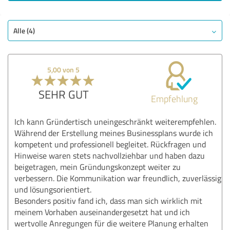
SEHR GUT
Empfehlung
Qualität
Alle (4)
Nutzen
Leistungen
5,00 von 5
Durchführung
Beratung
SEHR GUT
Empfehlung
Bewertung anzeigen
Ich kann Gründertisch uneingeschränkt weiterempfehlen.
Während der Erstellung meines Businessplans wurde ich
kompetent und professionell begleitet. Rückfragen und
Hinweise waren stets nachvollziehbar und haben dazu
beigetragen, mein Gründungskonzept weiter zu
verbessern. Die Kommunikation war freundlich, zuverlässig
und lösungsorientiert.
Besonders positiv fand ich, dass man sich wirklich mit
meinem Vorhaben auseinandergesetzt hat und ich
wertvolle Anregungen für die weitere Planung erhalten