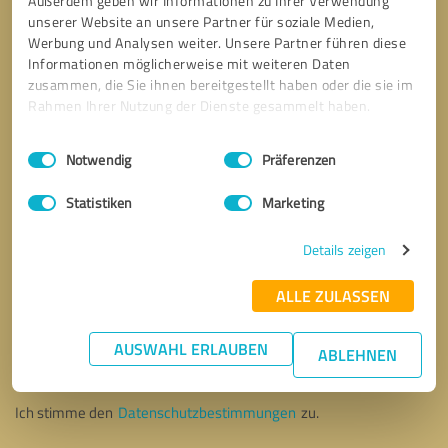
Außerdem geben wir Informationen zu Ihrer Verwendung
unserer Website an unsere Partner für soziale Medien,
Werbung und Analysen weiter. Unsere Partner führen diese
Informationen möglicherweise mit weiteren Daten
zusammen, die Sie ihnen bereitgestellt haben oder die sie im
Rahmen Ihrer Nutzung der Dienste gesammelt haben.
Einwilligungsauswahl
Impressum
|
Datenschutzbestimmungen
Notwendig
Präferenzen
Statistiken
Marketing
Details zeigen
ALLE ZULASSEN
Bitte um Rückruf
* Erforderliche Angaben
AUSWAHL ERLAUBEN
ABLEHNEN
Nachricht senden
Ich stimme den
Datenschutzbestimmungen
zu.