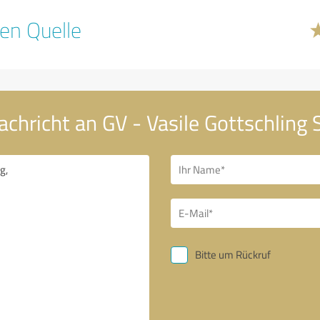
en Quelle
achricht an GV - Vasile Gottschling
Bitte um Rückruf