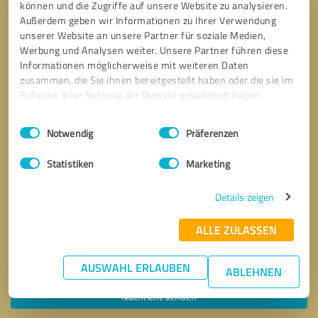
können und die Zugriffe auf unsere Website zu analysieren.
Außerdem geben wir Informationen zu Ihrer Verwendung
unserer Website an unsere Partner für soziale Medien,
Werbung und Analysen weiter. Unsere Partner führen diese
Informationen möglicherweise mit weiteren Daten
zusammen, die Sie ihnen bereitgestellt haben oder die sie im
Rahmen Ihrer Nutzung der Dienste gesammelt haben.
Einwilligungsauswahl
Impressum
|
Datenschutzbestimmungen
Notwendig
Präferenzen
Statistiken
Marketing
Details zeigen
ALLE ZULASSEN
Bitte um Rückruf
* Erforderliche Angaben
AUSWAHL ERLAUBEN
ABLEHNEN
Nachricht senden