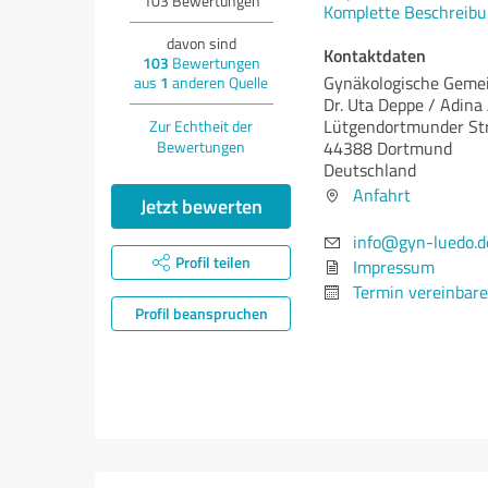
103
Bewertungen
Komplette Beschreibu
davon sind
Kontaktdaten
103
Bewertungen
Gynäkologische Gemei
aus
1
anderen Quelle
Dr. Uta Deppe / Adina
Lütgendortmunder Str
Zur Echtheit der
Bewertungen
44388 Dortmund
Deutschland
Anfahrt
Jetzt bewerten
info@gyn-luedo.d
Profil teilen
Impressum
Termin vereinbar
Profil beanspruchen