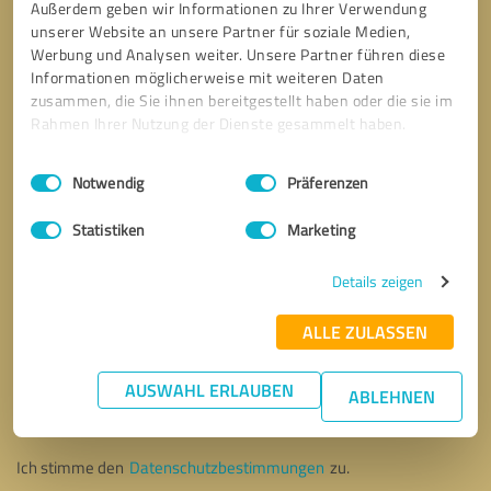
Außerdem geben wir Informationen zu Ihrer Verwendung
unserer Website an unsere Partner für soziale Medien,
Werbung und Analysen weiter. Unsere Partner führen diese
Informationen möglicherweise mit weiteren Daten
zusammen, die Sie ihnen bereitgestellt haben oder die sie im
Rahmen Ihrer Nutzung der Dienste gesammelt haben.
Einwilligungsauswahl
Impressum
|
Datenschutzbestimmungen
Notwendig
Präferenzen
Statistiken
Marketing
Details zeigen
ALLE ZULASSEN
Bitte um Rückruf
* Erforderliche Angaben
AUSWAHL ERLAUBEN
ABLEHNEN
Nachricht senden
Ich stimme den
Datenschutzbestimmungen
zu.