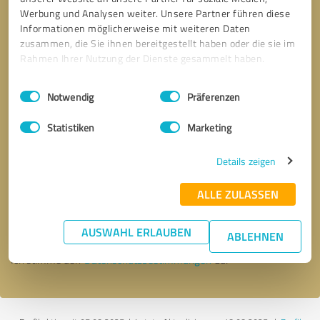
Werbung und Analysen weiter. Unsere Partner führen diese
Informationen möglicherweise mit weiteren Daten
zusammen, die Sie ihnen bereitgestellt haben oder die sie im
Rahmen Ihrer Nutzung der Dienste gesammelt haben.
Einwilligungsauswahl
Impressum
|
Datenschutzbestimmungen
Notwendig
Präferenzen
Statistiken
Marketing
Details zeigen
Bitte um Rückruf
* Erforderliche Angaben
ALLE ZULASSEN
Nachricht senden
AUSWAHL ERLAUBEN
ABLEHNEN
Ich stimme den
Datenschutzbestimmungen
zu.