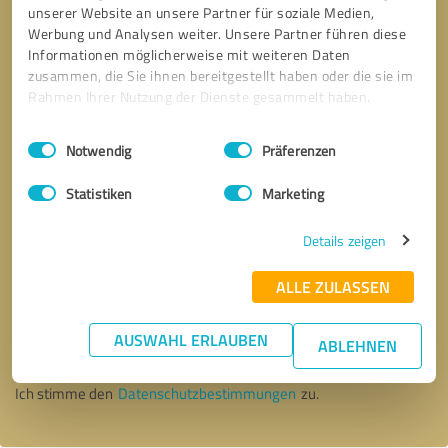
unserer Website an unsere Partner für soziale Medien,
Werbung und Analysen weiter. Unsere Partner führen diese
Informationen möglicherweise mit weiteren Daten
zusammen, die Sie ihnen bereitgestellt haben oder die sie im
Rahmen Ihrer Nutzung der Dienste gesammelt haben.
Einwilligungsauswahl
Impressum
|
Datenschutzbestimmungen
Notwendig
Präferenzen
Statistiken
Marketing
Details zeigen
ALLE ZULASSEN
Bitte um Rückruf
* Erforderliche Angaben
AUSWAHL ERLAUBEN
ABLEHNEN
Nachricht senden
Ich stimme den
Datenschutzbestimmungen
zu.