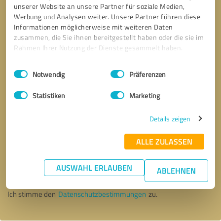
unserer Website an unsere Partner für soziale Medien,
Werbung und Analysen weiter. Unsere Partner führen diese
Informationen möglicherweise mit weiteren Daten
zusammen, die Sie ihnen bereitgestellt haben oder die sie im
Rahmen Ihrer Nutzung der Dienste gesammelt haben.
Einwilligungsauswahl
Impressum
|
Datenschutzbestimmungen
Notwendig
Präferenzen
Statistiken
Marketing
Details zeigen
ALLE ZULASSEN
Bitte um Rückruf
* Erforderliche Angaben
AUSWAHL ERLAUBEN
ABLEHNEN
Nachricht senden
Ich stimme den
Datenschutzbestimmungen
zu.