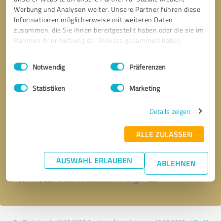
Werbung und Analysen weiter. Unsere Partner führen diese
Informationen möglicherweise mit weiteren Daten
zusammen, die Sie ihnen bereitgestellt haben oder die sie im
Rahmen Ihrer Nutzung der Dienste gesammelt haben.
Einwilligungsauswahl
Impressum
|
Datenschutzbestimmungen
Notwendig
Präferenzen
Statistiken
Marketing
Details zeigen
Bitte um Rückruf
* Erforderliche Angaben
ALLE ZULASSEN
Nachricht senden
AUSWAHL ERLAUBEN
ABLEHNEN
Ich stimme den
Datenschutzbestimmungen
zu.