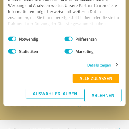
Werbung und Analysen weiter. Unsere Partner führen diese
Informationen möglicherweise mit weiteren Daten
zusammen, die Sie ihnen bereitgestellt haben oder die sie im
Rahmen Ihrer Nutzung der Dienste gesammelt haben.
Einwilligungsauswahl
Impressum
|
Datenschutzbestimmungen
Notwendig
Präferenzen
Statistiken
Marketing
Details zeigen
Bitte um Rückruf
* Erforderliche Angaben
ALLE ZULASSEN
Nachricht senden
AUSWAHL ERLAUBEN
ABLEHNEN
Ich stimme den
Datenschutzbestimmungen
zu.