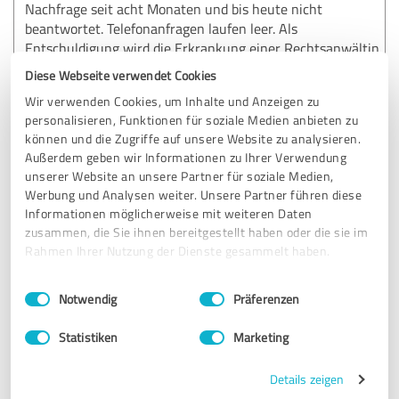
Nachfrage seit acht Monaten und bis heute nicht
beantwortet. Telefonanfragen laufen leer. Als
Entschuldigung wird die Erkrankung einer Rechtsanwältin
angeführt, was mich auf eine mangelhafte
Diese Webseite verwendet Cookies
Vertretungsregelung hinweist. Mein persönlicher Eindruck:
Wir verwenden Cookies, um Inhalte und Anzeigen zu
Wenig Servicebereitschaft, mangelhafte Kommunikation,
personalisieren, Funktionen für soziale Medien anbieten zu
dafür ein hoher Vergütungsanspruch und viel "Tamm
können und die Zugriffe auf unsere Website zu analysieren.
Tamm". Nicht zu empfehlen.
Außerdem geben wir Informationen zu Ihrer Verwendung
unserer Website an unsere Partner für soziale Medien,
Werbung und Analysen weiter. Unsere Partner führen diese
Erfahrungsbericht & Bewertung zu:
Informationen möglicherweise mit weiteren Daten
HAHN Rechtsanwälte
zusammen, die Sie ihnen bereitgestellt haben oder die sie im
Rahmen Ihrer Nutzung der Dienste gesammelt haben.
05.12.2021
P.
Einwilligungsauswahl
Impressum
|
Datenschutzbestimmungen
Notwendig
Präferenzen
5,00 von 5
Statistiken
Marketing
SEHR GUT
Empfehlung
Details zeigen