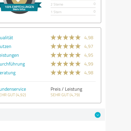
0
2 Sterne
0
1 Stern
ualität
4,98
utzen
4,97
eistungen
4,95
urchführung
4,99
eratung
4,98
undenservice
Preis / Leistung
EHR GUT (4,92)
SEHR GUT (4,79)