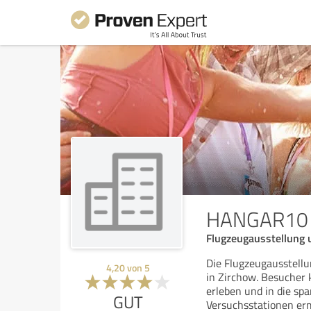
HANGAR10
Flugzeugausstellung 
Die Flugzeugausstel
4,20
von
5
in Zirchow. Besucher 
erleben und in die sp
GUT
Versuchsstationen erm