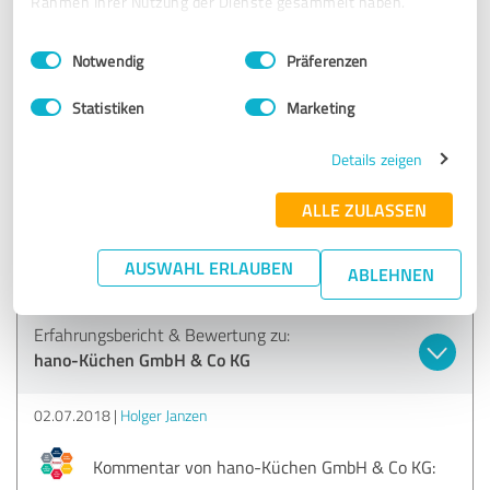
Rahmen Ihrer Nutzung der Dienste gesammelt haben.
Carsten Lympius
Inhaber & Geschäftsführer
Einwilligungsauswahl
Impressum
|
Datenschutzbestimmungen
Notwendig
Präferenzen
Statistiken
Marketing
5,00 von 5
Details zeigen
SEHR GUT
Empfehlung
ALLE ZULASSEN
in bin seit Jahren stolzer Besitzer eine hano Küche, Vielen
Dank
AUSWAHL ERLAUBEN
ABLEHNEN
Erfahrungsbericht & Bewertung zu:
hano-Küchen GmbH & Co KG
02.07.2018
Holger Janzen
Kommentar von hano-Küchen GmbH & Co KG: