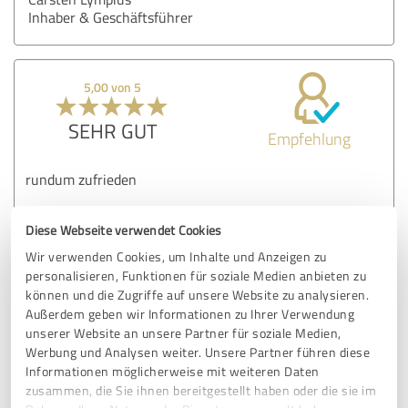
Inhaber & Geschäftsführer
5,00 von 5
SEHR GUT
Empfehlung
rundum zufrieden
Diese Webseite verwendet Cookies
Erfahrungsbericht & Bewertung zu:
Wir verwenden Cookies, um Inhalte und Anzeigen zu
hano-Küchen GmbH & Co KG
personalisieren, Funktionen für soziale Medien anbieten zu
können und die Zugriffe auf unsere Website zu analysieren.
08.12.2018
Anonym
Außerdem geben wir Informationen zu Ihrer Verwendung
unserer Website an unsere Partner für soziale Medien,
Kommentar von hano-Küchen GmbH & Co KG:
Werbung und Analysen weiter. Unsere Partner führen diese
Informationen möglicherweise mit weiteren Daten
Vielen Dank für Ihre hervorragende Bewertung.
zusammen, die Sie ihnen bereitgestellt haben oder die sie im
Herzlichen Gruß