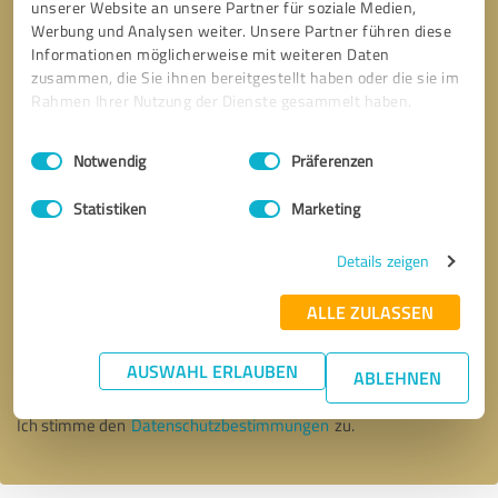
unserer Website an unsere Partner für soziale Medien,
Werbung und Analysen weiter. Unsere Partner führen diese
Informationen möglicherweise mit weiteren Daten
zusammen, die Sie ihnen bereitgestellt haben oder die sie im
Rahmen Ihrer Nutzung der Dienste gesammelt haben.
Einwilligungsauswahl
Impressum
|
Datenschutzbestimmungen
Notwendig
Präferenzen
Statistiken
Marketing
Details zeigen
Bitte um Rückruf
* Erforderliche Angaben
ALLE ZULASSEN
AUSWAHL ERLAUBEN
Nachricht senden
ABLEHNEN
Ich stimme den
Datenschutzbestimmungen
zu.