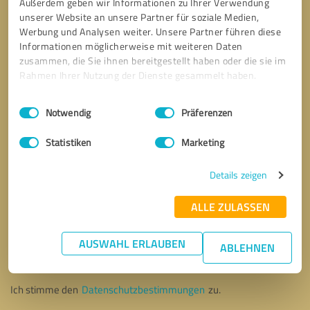
Außerdem geben wir Informationen zu Ihrer Verwendung
unserer Website an unsere Partner für soziale Medien,
Werbung und Analysen weiter. Unsere Partner führen diese
Informationen möglicherweise mit weiteren Daten
zusammen, die Sie ihnen bereitgestellt haben oder die sie im
Rahmen Ihrer Nutzung der Dienste gesammelt haben.
Einwilligungsauswahl
Impressum
|
Datenschutzbestimmungen
Notwendig
Präferenzen
Statistiken
Marketing
Details zeigen
ALLE ZULASSEN
Bitte um Rückruf
* Erforderliche Angaben
AUSWAHL ERLAUBEN
ABLEHNEN
Nachricht senden
Ich stimme den
Datenschutzbestimmungen
zu.