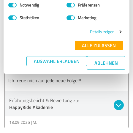
Einwilligungsauswahl
Impressum
|
Datenschutzbestimmungen
Notwendig
Präferenzen
Erfahrungsbericht & Bewertung zu:
HappyKids Akademie
Statistiken
Marketing
26.09.2025
Anonym
Details zeigen
ALLE ZULASSEN
5,00 von 5
AUSWAHL ERLAUBEN
ABLEHNEN
SEHR GUT
Empfehlung
Ich freue mich auf jede neue Folge!!!
Erfahrungsbericht & Bewertung zu:
HappyKids Akademie
13.09.2025
M.