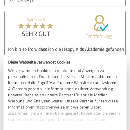
23.10.2025
R.
5,00 von 5
SEHR GUT
Empfehlung
Ich bin so froh, dass ich die Happy Kids Akademie gefunden
und die Ausbildung zur Entspannungstrainerin hier
gemacht habe. Sabine macht das so gut, sie ist empathisch,
Diese Webseite verwendet Cookies
herzlich und voller Begeisterung und sie vermittelt das
Wir verwenden Cookies, um Inhalte und Anzeigen zu
Wissen praxisnah und leicht verständlich. Ob als Skript,
personalisieren, Funktionen für soziale Medien anbieten zu
Audio oder Video – jeder kann sich seine bevorzugte
können und die Zugriffe auf unsere Website zu analysieren.
Lernmethode aussuchen und in eigenem Tempo die Module
Außerdem geben wir Informationen zu Ihrer Verwendung
durcharbeiten. Das zur Verfügung gestellte Material ist
unserer Website an unsere Partner für soziale Medien,
auch sehr umfangreich und wertvoll.
Werbung und Analysen weiter. Unsere Partner führen diese
Bei dieser Ausbildung hatte ich sofort das Gefühl, dass ich
Informationen möglicherweise mit weiteren Daten
danach auch wirklich starten kann. Das tue ich jetzt. :)
zusammen, die Sie ihnen bereitgestellt haben oder die sie im
Herzlichen Dank!!!
Rahmen Ihrer Nutzung der Dienste gesammelt haben.