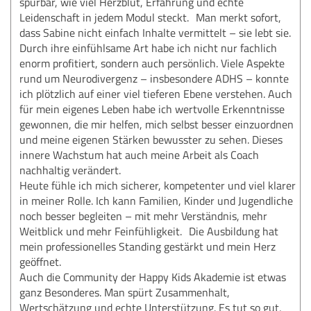
spürbar, wie viel Herzblut, Erfahrung und echte
Leidenschaft in jedem Modul steckt. Man merkt sofort,
dass Sabine nicht einfach Inhalte vermittelt – sie lebt sie.
Durch ihre einfühlsame Art habe ich nicht nur fachlich
enorm profitiert, sondern auch persönlich. Viele Aspekte
rund um Neurodivergenz – insbesondere ADHS – konnte
ich plötzlich auf einer viel tieferen Ebene verstehen. Auch
für mein eigenes Leben habe ich wertvolle Erkenntnisse
gewonnen, die mir helfen, mich selbst besser einzuordnen
und meine eigenen Stärken bewusster zu sehen. Dieses
innere Wachstum hat auch meine Arbeit als Coach
nachhaltig verändert.
Heute fühle ich mich sicherer, kompetenter und viel klarer
in meiner Rolle. Ich kann Familien, Kinder und Jugendliche
noch besser begleiten – mit mehr Verständnis, mehr
Weitblick und mehr Feinfühligkeit. Die Ausbildung hat
mein professionelles Standing gestärkt und mein Herz
geöffnet.
Auch die Community der Happy Kids Akademie ist etwas
ganz Besonderes. Man spürt Zusammenhalt,
Wertschätzung und echte Unterstützung. Es tut so gut,