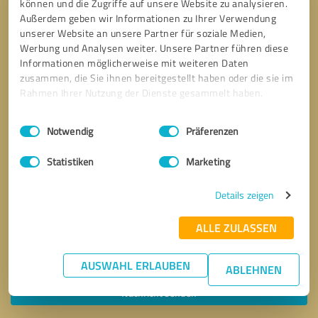
können und die Zugriffe auf unsere Website zu analysieren.
Außerdem geben wir Informationen zu Ihrer Verwendung
unserer Website an unsere Partner für soziale Medien,
Werbung und Analysen weiter. Unsere Partner führen diese
Informationen möglicherweise mit weiteren Daten
zusammen, die Sie ihnen bereitgestellt haben oder die sie im
Rahmen Ihrer Nutzung der Dienste gesammelt haben.
Einwilligungsauswahl
Impressum
|
Datenschutzbestimmungen
Notwendig
Präferenzen
Statistiken
Marketing
Details zeigen
ALLE ZULASSEN
Bitte um Rückruf
* Erforderliche Angaben
AUSWAHL ERLAUBEN
ABLEHNEN
Nachricht senden