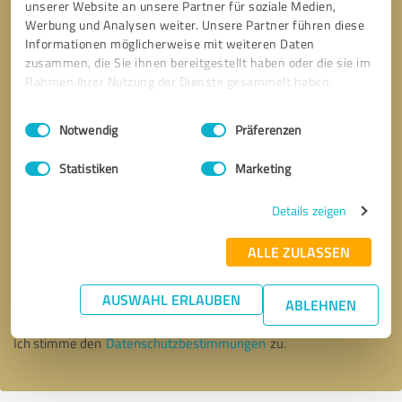
unserer Website an unsere Partner für soziale Medien,
Werbung und Analysen weiter. Unsere Partner führen diese
Informationen möglicherweise mit weiteren Daten
zusammen, die Sie ihnen bereitgestellt haben oder die sie im
Rahmen Ihrer Nutzung der Dienste gesammelt haben.
Einwilligungsauswahl
Impressum
|
Datenschutzbestimmungen
Notwendig
Präferenzen
Statistiken
Marketing
Details zeigen
Bitte um Rückruf
* Erforderliche Angaben
ALLE ZULASSEN
AUSWAHL ERLAUBEN
Nachricht senden
ABLEHNEN
Ich stimme den
Datenschutzbestimmungen
zu.