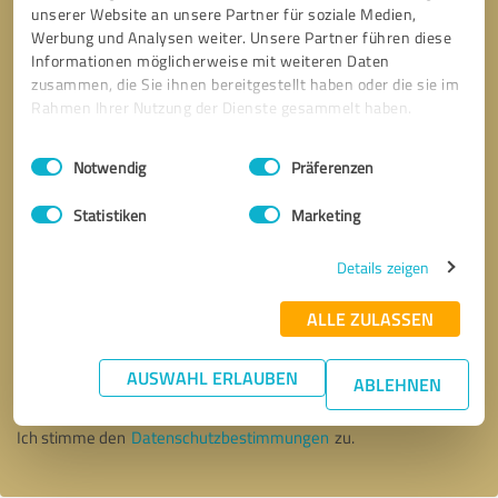
unserer Website an unsere Partner für soziale Medien,
Werbung und Analysen weiter. Unsere Partner führen diese
Informationen möglicherweise mit weiteren Daten
zusammen, die Sie ihnen bereitgestellt haben oder die sie im
Rahmen Ihrer Nutzung der Dienste gesammelt haben.
Einwilligungsauswahl
Impressum
|
Datenschutzbestimmungen
Notwendig
Präferenzen
Statistiken
Marketing
Details zeigen
ALLE ZULASSEN
Bitte um Rückruf
* Erforderliche Angaben
AUSWAHL ERLAUBEN
ABLEHNEN
Nachricht senden
Ich stimme den
Datenschutzbestimmungen
zu.