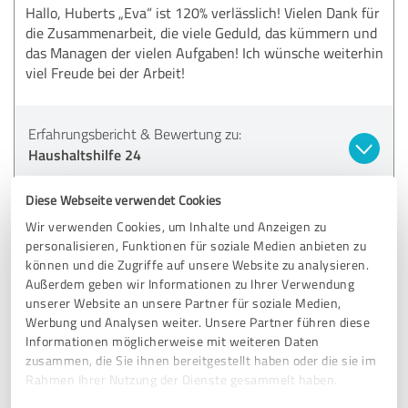
Hallo, Huberts „Eva“ ist 120% verlässlich! Vielen Dank für
die Zusammenarbeit, die viele Geduld, das kümmern und
das Managen der vielen Aufgaben! Ich wünsche weiterhin
viel Freude bei der Arbeit!
Erfahrungsbericht & Bewertung zu:
Haushaltshilfe 24
Diese Webseite verwendet Cookies
24.08.2025
Christian K.
Wir verwenden Cookies, um Inhalte und Anzeigen zu
personalisieren, Funktionen für soziale Medien anbieten zu
5,00 von 5
können und die Zugriffe auf unsere Website zu analysieren.
Außerdem geben wir Informationen zu Ihrer Verwendung
SEHR GUT
unserer Website an unsere Partner für soziale Medien,
Empfehlung
Werbung und Analysen weiter. Unsere Partner führen diese
Informationen möglicherweise mit weiteren Daten
Ich wurde sehr gut und genau bei dem ersten Gespräch
zusammen, die Sie ihnen bereitgestellt haben oder die sie im
durch die Teamleitung Ahlen-Vorhelm informiert und
Rahmen Ihrer Nutzung der Dienste gesammelt haben.
aufgeklärt, eine sehr herzliche freundliche Dame. Die mir,