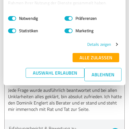
Sehr zu empfehlen!!!
Rahmen Ihrer Nutzung der Dienste gesammelt haben.
Einwilligungsauswahl
Impressum
|
Datenschutzbestimmungen
Notwendig
Präferenzen
Erfahrungsbericht & Bewertung zu:
Haushaltskostenoptimierung.de
Statistiken
Marketing
09.06.2020
Anonym
Details zeigen
ALLE ZULASSEN
5,00 von 5
AUSWAHL ERLAUBEN
SEHR GUT
ABLEHNEN
Empfehlung
Jede Frage wurde ausführlich beantwortet und bei allen
Unklarheiten alles geklärt, bin absolut zufrieden. Ich hatte
den Dominik Englert als Berater und er stand und steht
mir immernoch mit Rat und Tat zur Seite.
Erfahrungsbericht & Bewertung zu: