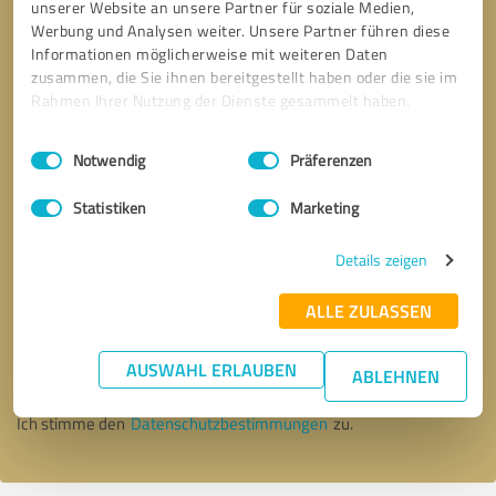
unserer Website an unsere Partner für soziale Medien,
Werbung und Analysen weiter. Unsere Partner führen diese
Informationen möglicherweise mit weiteren Daten
zusammen, die Sie ihnen bereitgestellt haben oder die sie im
Rahmen Ihrer Nutzung der Dienste gesammelt haben.
Einwilligungsauswahl
Impressum
|
Datenschutzbestimmungen
Notwendig
Präferenzen
Statistiken
Marketing
Details zeigen
Bitte um Rückruf
* Erforderliche Angaben
ALLE ZULASSEN
AUSWAHL ERLAUBEN
Nachricht senden
ABLEHNEN
Ich stimme den
Datenschutzbestimmungen
zu.