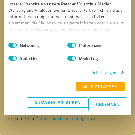
unserer Website an unsere Partner für soziale Medien,
Werbung und Analysen weiter. Unsere Partner führen diese
Informationen möglicherweise mit weiteren Daten
zusammen, die Sie ihnen bereitgestellt haben oder die sie im
Rahmen Ihrer Nutzung der Dienste gesammelt haben.
Einwilligungsauswahl
Impressum
|
Datenschutzbestimmungen
Notwendig
Präferenzen
Statistiken
Marketing
Details zeigen
ALLE ZULASSEN
Bitte um Rückruf
* Erforderliche Angaben
AUSWAHL ERLAUBEN
ABLEHNEN
Nachricht senden
Ich stimme den
Datenschutzbestimmungen
zu.