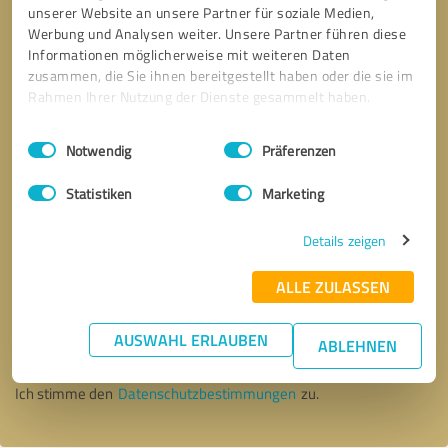
unserer Website an unsere Partner für soziale Medien,
Werbung und Analysen weiter. Unsere Partner führen diese
Informationen möglicherweise mit weiteren Daten
zusammen, die Sie ihnen bereitgestellt haben oder die sie im
Rahmen Ihrer Nutzung der Dienste gesammelt haben.
Einwilligungsauswahl
Impressum
|
Datenschutzbestimmungen
Notwendig
Präferenzen
Statistiken
Marketing
Details zeigen
ALLE ZULASSEN
Bitte um Rückruf
* Erforderliche Angaben
AUSWAHL ERLAUBEN
ABLEHNEN
Nachricht senden
Ich stimme den
Datenschutzbestimmungen
zu.