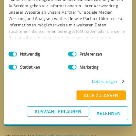
Außerdem geben wir Informationen zu Ihrer Verwendung
unserer Website an unsere Partner für soziale Medien,
Werbung und Analysen weiter. Unsere Partner führen diese
Informationen möglicherweise mit weiteren Daten
zusammen, die Sie ihnen bereitgestellt haben oder die sie im
Rahmen Ihrer Nutzung der Dienste gesammelt haben.
Einwilligungsauswahl
Impressum
|
Datenschutzbestimmungen
Notwendig
Präferenzen
Statistiken
Marketing
Details zeigen
ALLE ZULASSEN
Bitte um Rückruf
* Erforderliche Angaben
AUSWAHL ERLAUBEN
ABLEHNEN
Nachricht senden