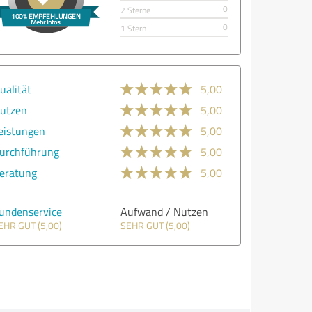
0
2 Sterne
0
1 Stern
ualität
5,00
utzen
5,00
eistungen
5,00
urchführung
5,00
eratung
5,00
undenservice
Aufwand / Nutzen
EHR GUT (5,00)
SEHR GUT (5,00)