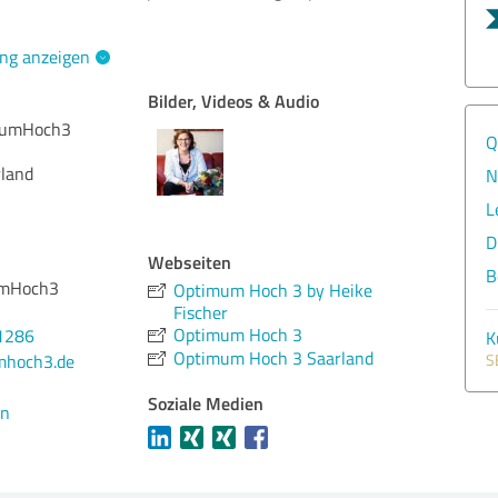
ng anzeigen
Bilder, Videos & Audio
imumHoch3
Q
land
N
L
D
Webseiten
B
umHoch3
Optimum Hoch 3 by Heike
Fischer
Optimum Hoch 3
1286
K
Optimum Hoch 3 Saarland
mhoch3.de
S
Soziale Medien
en