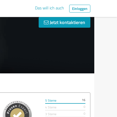
Das will ich auch
Einloggen
Jetzt kontaktieren
16
5 Sterne
0
4 Sterne
0
3 Sterne