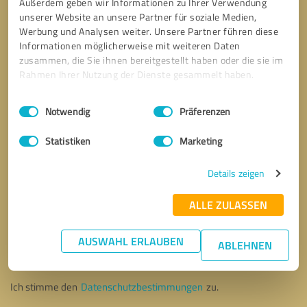
Außerdem geben wir Informationen zu Ihrer Verwendung
unserer Website an unsere Partner für soziale Medien,
Werbung und Analysen weiter. Unsere Partner führen diese
Informationen möglicherweise mit weiteren Daten
zusammen, die Sie ihnen bereitgestellt haben oder die sie im
Rahmen Ihrer Nutzung der Dienste gesammelt haben.
Einwilligungsauswahl
Impressum
|
Datenschutzbestimmungen
Notwendig
Präferenzen
Statistiken
Marketing
Details zeigen
ALLE ZULASSEN
Bitte um Rückruf
* Erforderliche Angaben
AUSWAHL ERLAUBEN
ABLEHNEN
Nachricht senden
Ich stimme den
Datenschutzbestimmungen
zu.