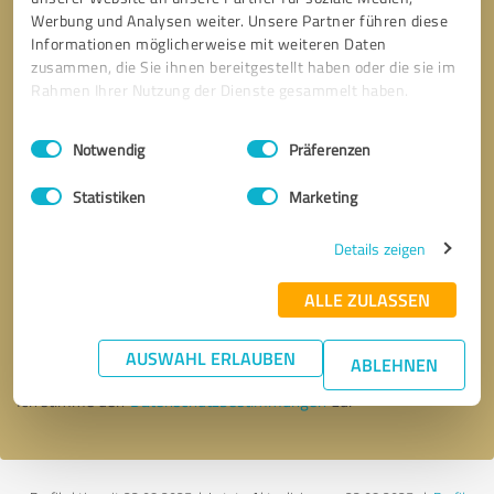
Werbung und Analysen weiter. Unsere Partner führen diese
Informationen möglicherweise mit weiteren Daten
zusammen, die Sie ihnen bereitgestellt haben oder die sie im
Rahmen Ihrer Nutzung der Dienste gesammelt haben.
Einwilligungsauswahl
Impressum
|
Datenschutzbestimmungen
Notwendig
Präferenzen
Statistiken
Marketing
Details zeigen
Bitte um Rückruf
* Erforderliche Angaben
ALLE ZULASSEN
Nachricht senden
AUSWAHL ERLAUBEN
ABLEHNEN
Ich stimme den
Datenschutzbestimmungen
zu.