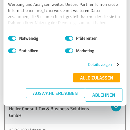
Werbung und Analysen weiter. Unsere Partner führen diese
Informationen möglicherweise mit weiteren Daten
31.08.2022
Anonym
zusammen, die Sie ihnen bereitgestellt haben oder die sie im
Rahmen Ihrer Nutzung der Dienste gesammelt haben.
5,00 von 5
Einwilligungsauswahl
Impressum
|
Datenschutzbestimmungen
Notwendig
Präferenzen
SEHR GUT
Empfehlung
Statistiken
Marketing
Ein sehr informatives Erstgespräch mit Tipps und Optionen
Details zeigen
für einen Unternehmensstart. Angenehme
Gesprächsatmosphäre, sehr professionelle unkomplizierte
ALLE ZULASSEN
Abwicklung.
AUSWAHL ERLAUBEN
ABLEHNEN
Erfahrungsbericht & Bewertung zu:
Heller Consult Tax & Business Solutions
GmbH
13.06.2022
Anonym