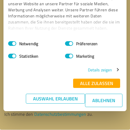
unserer Website an unsere Partner für soziale Medien,
Werbung und Analysen weiter. Unsere Partner führen diese
Informationen möglicherweise mit weiteren Daten
zusammen, die Sie ihnen bereitgestellt haben oder die sie im
Rahmen Ihrer Nutzung der Dienste gesammelt haben.
Einwilligungsauswahl
Impressum
|
Datenschutzbestimmungen
Notwendig
Präferenzen
Statistiken
Marketing
Details zeigen
ALLE ZULASSEN
Bitte um Rückruf
* Erforderliche Angaben
AUSWAHL ERLAUBEN
ABLEHNEN
Nachricht senden
Ich stimme den
Datenschutzbestimmungen
zu.