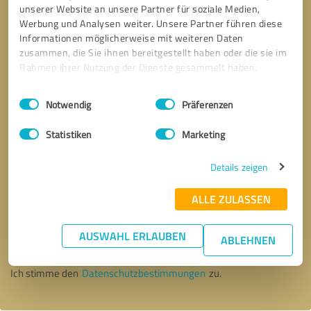
unserer Website an unsere Partner für soziale Medien,
Werbung und Analysen weiter. Unsere Partner führen diese
Informationen möglicherweise mit weiteren Daten
zusammen, die Sie ihnen bereitgestellt haben oder die sie im
Rahmen Ihrer Nutzung der Dienste gesammelt haben.
Einwilligungsauswahl
Impressum
|
Datenschutzbestimmungen
Notwendig
Präferenzen
Statistiken
Marketing
Details zeigen
ALLE ZULASSEN
Bitte um Rückruf
* Erforderliche Angaben
AUSWAHL ERLAUBEN
ABLEHNEN
Nachricht senden
Ich stimme den
Datenschutzbestimmungen
zu.