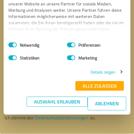
unserer Website an unsere Partner für soziale Medien,
Werbung und Analysen weiter. Unsere Partner führen diese
Informationen möglicherweise mit weiteren Daten
zusammen, die Sie ihnen bereitgestellt haben oder die sie im
Rahmen Ihrer Nutzung der Dienste gesammelt haben.
Einwilligungsauswahl
Impressum
|
Datenschutzbestimmungen
Notwendig
Präferenzen
Statistiken
Marketing
Details zeigen
ALLE ZULASSEN
Bitte um Rückruf
* Erforderliche Angaben
AUSWAHL ERLAUBEN
ABLEHNEN
Nachricht senden
Ich stimme den
Datenschutzbestimmungen
zu.