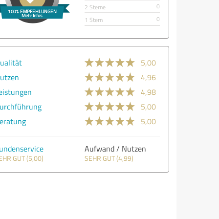
0
2 Sterne
0
1 Stern
ualität
5,00
utzen
4,96
eistungen
4,98
urchführung
5,00
eratung
5,00
undenservice
Aufwand / Nutzen
EHR GUT (5,00)
SEHR GUT (4,99)