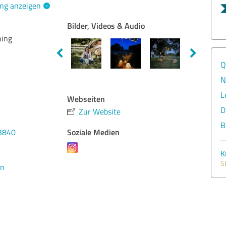
ng anzeigen
Bilder, Videos & Audio
hing
Q
N
L
Webseiten
D
Zur Website
B
Soziale Medien
3840
K
S
en