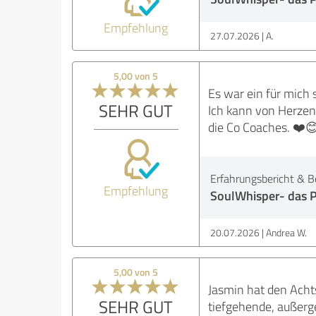
Empfehlung
27.07.2026
A.
5,00 von 5
Es war ein für mich 
SEHR GUT
Ich kann von Herzen
die Co Coaches. ❤️
Erfahrungsbericht & B
Empfehlung
SoulWhisper- das P
20.07.2026
Andrea W.
5,00 von 5
Jasmin hat den Achts
SEHR GUT
tiefgehende, außerg