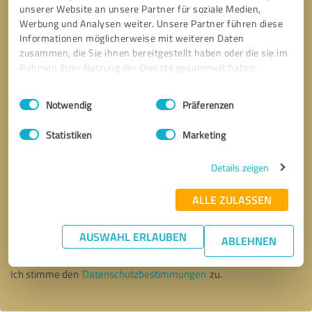
unserer Website an unsere Partner für soziale Medien,
Werbung und Analysen weiter. Unsere Partner führen diese
Informationen möglicherweise mit weiteren Daten
zusammen, die Sie ihnen bereitgestellt haben oder die sie im
Rahmen Ihrer Nutzung der Dienste gesammelt haben.
Einwilligungsauswahl
Impressum
|
Datenschutzbestimmungen
Notwendig
Präferenzen
Statistiken
Marketing
Details zeigen
ALLE ZULASSEN
Bitte um Rückruf
* Erforderliche Angaben
AUSWAHL ERLAUBEN
ABLEHNEN
Nachricht senden
Ich stimme den
Datenschutzbestimmungen
zu.