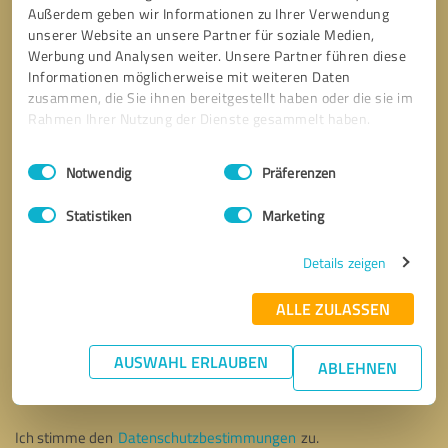
Außerdem geben wir Informationen zu Ihrer Verwendung
unserer Website an unsere Partner für soziale Medien,
Werbung und Analysen weiter. Unsere Partner führen diese
Informationen möglicherweise mit weiteren Daten
zusammen, die Sie ihnen bereitgestellt haben oder die sie im
Rahmen Ihrer Nutzung der Dienste gesammelt haben.
Einwilligungsauswahl
Impressum
|
Datenschutzbestimmungen
Notwendig
Präferenzen
Statistiken
Marketing
Details zeigen
ALLE ZULASSEN
Bitte um Rückruf
* Erforderliche Angaben
AUSWAHL ERLAUBEN
ABLEHNEN
Nachricht senden
Ich stimme den
Datenschutzbestimmungen
zu.