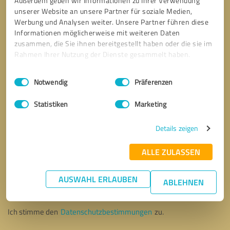
Außerdem geben wir Informationen zu Ihrer Verwendung
unserer Website an unsere Partner für soziale Medien,
Werbung und Analysen weiter. Unsere Partner führen diese
Informationen möglicherweise mit weiteren Daten
zusammen, die Sie ihnen bereitgestellt haben oder die sie im
Rahmen Ihrer Nutzung der Dienste gesammelt haben.
Einwilligungsauswahl
Impressum
|
Datenschutzbestimmungen
Notwendig
Präferenzen
Statistiken
Marketing
Details zeigen
ALLE ZULASSEN
Bitte um Rückruf
* Erforderliche Angaben
AUSWAHL ERLAUBEN
ABLEHNEN
Nachricht senden
Ich stimme den
Datenschutzbestimmungen
zu.