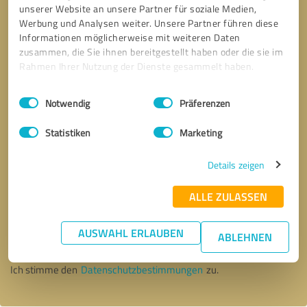
unserer Website an unsere Partner für soziale Medien,
Werbung und Analysen weiter. Unsere Partner führen diese
Informationen möglicherweise mit weiteren Daten
zusammen, die Sie ihnen bereitgestellt haben oder die sie im
Rahmen Ihrer Nutzung der Dienste gesammelt haben.
Einwilligungsauswahl
Impressum
|
Datenschutzbestimmungen
Notwendig
Präferenzen
Statistiken
Marketing
Details zeigen
ALLE ZULASSEN
Bitte um Rückruf
* Erforderliche Angaben
AUSWAHL ERLAUBEN
ABLEHNEN
Nachricht senden
Ich stimme den
Datenschutzbestimmungen
zu.