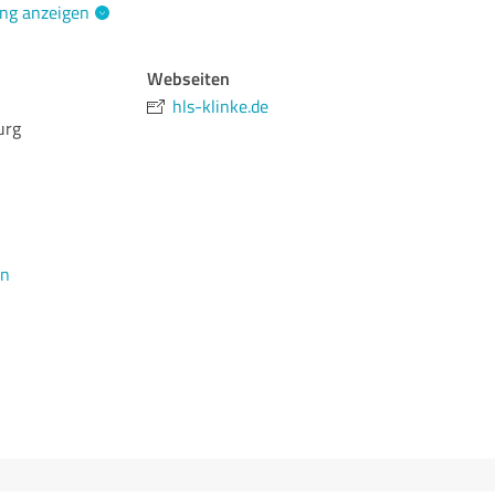
ng anzeigen
Webseiten
hls-klinke.de
urg
en