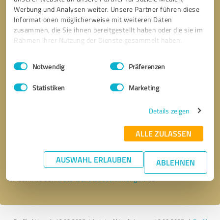
Werbung und Analysen weiter. Unsere Partner führen diese
Informationen möglicherweise mit weiteren Daten
zusammen, die Sie ihnen bereitgestellt haben oder die sie im
Rahmen Ihrer Nutzung der Dienste gesammelt haben.
Einwilligungsauswahl
Impressum
|
Datenschutzbestimmungen
Notwendig
Präferenzen
Statistiken
Marketing
Details zeigen
Bitte um Rückruf
* Erforderliche Angaben
ALLE ZULASSEN
Nachricht senden
AUSWAHL ERLAUBEN
ABLEHNEN
Ich stimme den
Datenschutzbestimmungen
zu.