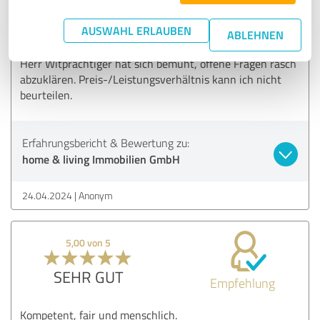
AUSWAHL ERLAUBEN
Die Zusammenarbeit war sehr angenehm, unkompliziert
ABLEHNEN
und speditiv. Gute Erreichbarkeit bzw. rasche Rückrufe.
Herr Witprächtiger hat sich bemüht, offene Fragen rasch
abzuklären. Preis-/Leistungsverhältnis kann ich nicht
beurteilen.
Erfahrungsbericht & Bewertung zu:
home & living Immobilien GmbH
24.04.2024
Anonym
5,00 von 5
SEHR GUT
Empfehlung
Kompetent, fair und menschlich.