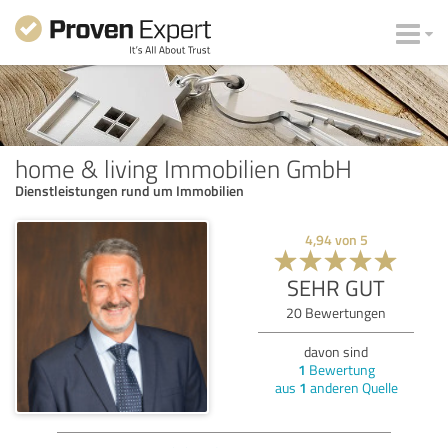
home & living Immobilien GmbH
Dienstleistungen rund um Immobilien
4,94
von
5
SEHR GUT
20
Bewertungen
davon sind
1
Bewertung
aus
1
anderen Quelle