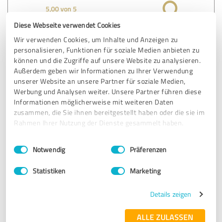
5,00 von 5
Diese Webseite verwendet Cookies
SEHR GUT
Empfehlung
Wir verwenden Cookies, um Inhalte und Anzeigen zu
personalisieren, Funktionen für soziale Medien anbieten zu
Wurde von Urs Witprächtiger sehr kompetent und
können und die Zugriffe auf unsere Website zu analysieren.
freundlich beraten. Meine Anliegen wurden immer
Außerdem geben wir Informationen zu Ihrer Verwendung
berücksichtigt und sehr schnell erledigt. Ich kann Home
unserer Website an unsere Partner für soziale Medien,
&living nur weiterempfehlen.
Werbung und Analysen weiter. Unsere Partner führen diese
Informationen möglicherweise mit weiteren Daten
zusammen, die Sie ihnen bereitgestellt haben oder die sie im
Rahmen Ihrer Nutzung der Dienste gesammelt haben.
Erfahrungsbericht & Bewertung zu:
home & living Immobilien GmbH
Einwilligungsauswahl
Impressum
|
Datenschutzbestimmungen
Notwendig
Präferenzen
26.04.2024
N. J.
Statistiken
Marketing
5,00 von 5
Details zeigen
SEHR GUT
ALLE ZULASSEN
Empfehlung