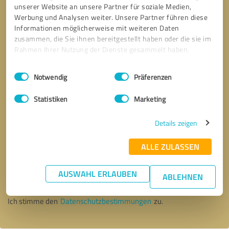
unserer Website an unsere Partner für soziale Medien,
Werbung und Analysen weiter. Unsere Partner führen diese
Informationen möglicherweise mit weiteren Daten
zusammen, die Sie ihnen bereitgestellt haben oder die sie im
Rahmen Ihrer Nutzung der Dienste gesammelt haben.
Einwilligungsauswahl
Impressum
|
Datenschutzbestimmungen
Notwendig
Präferenzen
Statistiken
Marketing
Details zeigen
ALLE ZULASSEN
Bitte um Rückruf
* Erforderliche Angaben
AUSWAHL ERLAUBEN
ABLEHNEN
Nachricht senden
Ich stimme den
Datenschutzbestimmungen
zu.