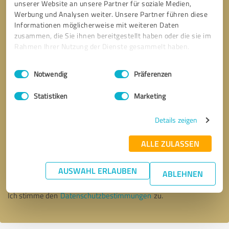
unserer Website an unsere Partner für soziale Medien,
Werbung und Analysen weiter. Unsere Partner führen diese
Informationen möglicherweise mit weiteren Daten
zusammen, die Sie ihnen bereitgestellt haben oder die sie im
Rahmen Ihrer Nutzung der Dienste gesammelt haben.
Einwilligungsauswahl
Impressum
|
Datenschutzbestimmungen
Notwendig
Präferenzen
Statistiken
Marketing
Details zeigen
Bitte um Rückruf
* Erforderliche Angaben
ALLE ZULASSEN
AUSWAHL ERLAUBEN
Nachricht senden
ABLEHNEN
Ich stimme den
Datenschutzbestimmungen
zu.