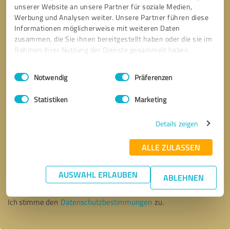
unserer Website an unsere Partner für soziale Medien,
Werbung und Analysen weiter. Unsere Partner führen diese
Informationen möglicherweise mit weiteren Daten
zusammen, die Sie ihnen bereitgestellt haben oder die sie im
Rahmen Ihrer Nutzung der Dienste gesammelt haben.
Einwilligungsauswahl
Impressum
|
Datenschutzbestimmungen
Notwendig
Präferenzen
Statistiken
Marketing
Details zeigen
ALLE ZULASSEN
Bitte um Rückruf
* Erforderliche Angaben
AUSWAHL ERLAUBEN
ABLEHNEN
Nachricht senden
Ich stimme den
Datenschutzbestimmungen
zu.