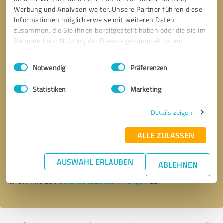
Werbung und Analysen weiter. Unsere Partner führen diese
Informationen möglicherweise mit weiteren Daten
zusammen, die Sie ihnen bereitgestellt haben oder die sie im
Rahmen Ihrer Nutzung der Dienste gesammelt haben.
Einwilligungsauswahl
Impressum
|
Datenschutzbestimmungen
Notwendig
Präferenzen
Statistiken
Marketing
Details zeigen
Bitte um Rückruf
* Erforderliche Angaben
ALLE ZULASSEN
Nachricht senden
AUSWAHL ERLAUBEN
ABLEHNEN
Ich stimme den
Datenschutzbestimmungen
zu.