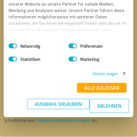
unserer Website an unsere Partner für soziale Medien,
Werbung und Analysen weiter. Unsere Partner führen diese
Informationen möglicherweise mit weiteren Daten
zusammen, die Sie ihnen bereitgestellt haben oder die sie im
Rahmen Ihrer Nutzung der Dienste gesammelt haben.
Einwilligungsauswahl
Impressum
|
Datenschutzbestimmungen
Notwendig
Präferenzen
Statistiken
Marketing
Details zeigen
ALLE ZULASSEN
Bitte um Rückruf
* Erforderliche Angaben
AUSWAHL ERLAUBEN
ABLEHNEN
Nachricht senden
Ich stimme den
Datenschutzbestimmungen
zu.