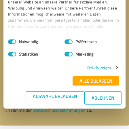
unserer Website an unsere Partner für soziale Medien,
Werbung und Analysen weiter. Unsere Partner führen diese
Informationen möglicherweise mit weiteren Daten
zusammen, die Sie ihnen bereitgestellt haben oder die sie im
Rahmen Ihrer Nutzung der Dienste gesammelt haben.
Einwilligungsauswahl
Impressum
|
Datenschutzbestimmungen
Notwendig
Präferenzen
Statistiken
Marketing
Details zeigen
Bitte um Rückruf
* Erforderliche Angaben
ALLE ZULASSEN
AUSWAHL ERLAUBEN
Nachricht senden
ABLEHNEN
Ich stimme den
Datenschutzbestimmungen
zu.