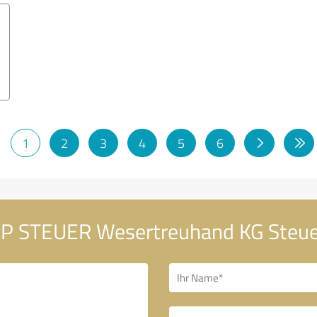
1
2
3
4
5
6
SP STEUER Wesertreuhand KG Steue