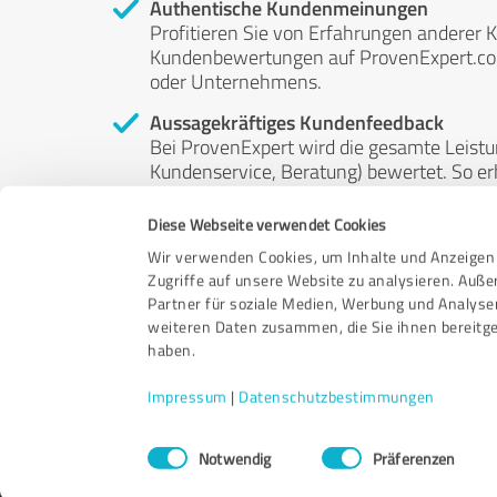
Authentische Kundenmeinungen
Profitieren Sie von Erfahrungen anderer K
Kundenbewertungen auf ProvenExpert.com 
oder Unternehmens.
Aussagekräftiges Kundenfeedback
Bei ProvenExpert wird die gesamte Leistu
Kundenservice, Beratung) bewertet. So erha
Service- und Dienstleistungsqualität in al
Diese Webseite verwendet Cookies
Unabhängige Bewertungen
Wir verwenden Cookies, um Inhalte und Anzeigen 
ProvenExpert ist grundsätzlich kostenlos
Zugriffe auf unsere Website zu analysieren. Auß
Kunden erfolgen freiwillig, können nicht 
Partner für soziale Medien, Werbung und Analyse
anderweitig beeinflussbar.
weiteren Daten zusammen, die Sie ihnen bereitge
haben.
Impressum
|
Datenschutzbestimmungen
Einwilligungsauswahl
Notwendig
Präferenzen