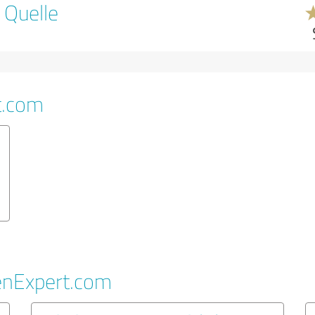
 Quelle
t.com
enExpert.com