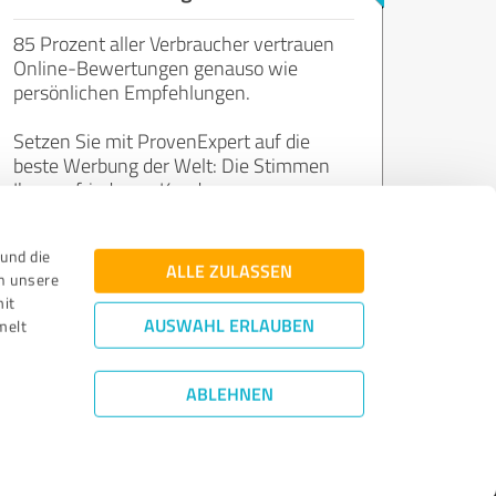
85 Prozent aller Verbraucher vertrauen
Online-Bewertungen genauso wie
persönlichen Empfehlungen.
Setzen Sie mit ProvenExpert auf die
beste Werbung der Welt: Die Stimmen
Ihrer zufriedenen Kunden.
und die
Jetzt kostenlos starten
ALLE ZULASSEN
n unsere
mit
AUSWAHL ERLAUBEN
melt
ABLEHNEN
Bewertungs­richtlinien
|
Qualitätssicherung
|
Datenschutz
|
Impressum
©
2011 - 2026 Expert Systems AG