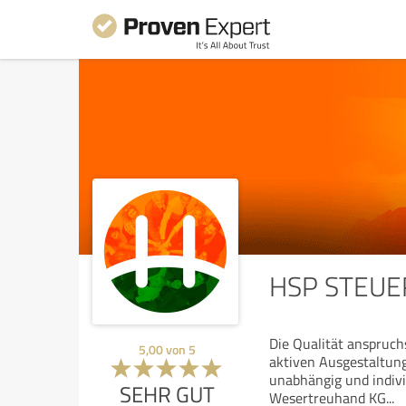
HSP STEUER
Die Qualität anspruchs
5,00
von
5
aktiven Ausgestaltung
unabhängig und individ
SEHR GUT
Wesertreuhand KG
...