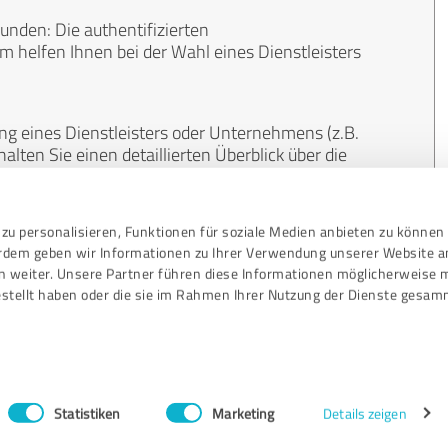
unden: Die authentifizierten
helfen Ihnen bei der Wahl eines Dienstleisters
ng eines Dienstleisters oder Unternehmens (z.B.
lten Sie einen detaillierten Überblick über die
len Bereichen.
zu personalisieren, Funktionen für soziale Medien anbieten zu können 
, unabhängig und neutral. Bewertungen von
erdem geben wir Informationen zu Ihrer Verwendung unserer Website a
gekauft werden und sind weder finanziell noch
n weiter. Unsere Partner führen diese Informationen möglicherweise 
stellt haben oder die sie im Rahmen Ihrer Nutzung der Dienste gesam
Statistiken
Marketing
Details zeigen